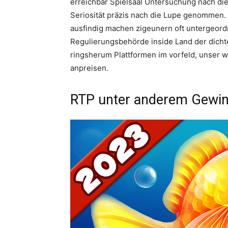
erreichbar Spielsaal Untersuchung nach die
Seriosität präzis nach die Lupe genommen.
ausfindig machen zigeunern oft untergeordn
Regulierungsbehörde inside Land der dichte
ringsherum Plattformen im vorfeld, unser w
anpreisen.
RTP unter anderem Gewin