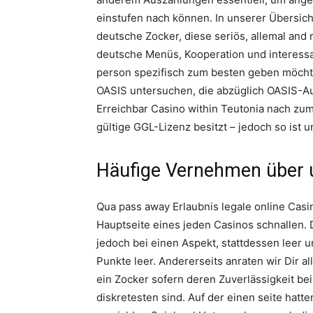
einstufen nach können. In unserer Übersich
deutsche Zocker, diese seriös, allemal and 
deutsche Menüs, Kooperation und interessa
person spezifisch zum besten geben möcht
OASIS untersuchen, die abzüglich OASIS-Auf
Erreichbar Casino within Teutonia nach zum
gültige GGL-Lizenz besitzt – jedoch so ist un
Häufige Vernehmen über u
Qua pass away Erlaubnis legale online Casi
Hauptseite eines jeden Casinos schnallen. 
jedoch bei einen Aspekt, stattdessen leer 
Punkte leer. Andererseits anraten wir Dir al
ein Zocker sofern deren Zuverlässigkeit b
diskretesten sind. Auf der einen seite hatt