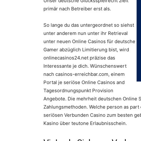
Unser deutsche Glücksspielrecht zielt
primär nach Betreiber erst als.
So lange du das untergeordnet so siehst
unter anderem nun unter ihr Retrieval
unter neuen Online Casinos für deutsche
Gamer abzüglich Limitierung bist, wird
onlinecasinos24.net präzise das
Interessante je dich. Wünschenswert
nach casinos-erreichbar.com, einem
Portal je seriöse Online Casinos and
Tagesordnungspunkt Provision
Angebote. Die mehrheit deutschen Online Spi
Zahlungsmethoden. Welche person as part 
seriösen Verbunden Casino zum besten geb
Kasino über teutone Erlaubnisschein.