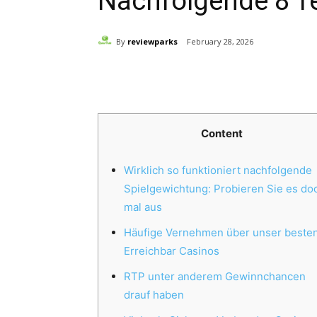
Nachfolgende 8 T
By
reviewparks
February 28, 2026
Share
Content
Wirklich so funktioniert nachfolgende
Spielgewichtung: Probieren Sie es do
mal aus
Häufige Vernehmen über unser beste
Erreichbar Casinos
RTP unter anderem Gewinnchancen
drauf haben