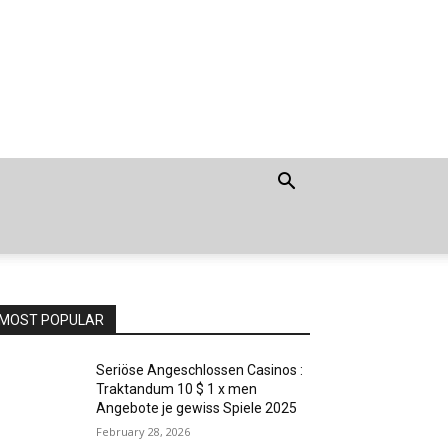
MOST POPULAR
Seriöse Angeschlossen Casinos :
Traktandum 10 $ 1 x men
Angebote je gewiss Spiele 2025
February 28, 2026