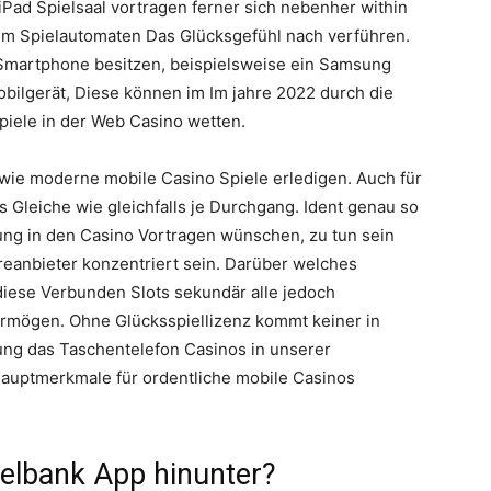
iPad Spielsaal vortragen ferner sich nebenher within
dem Spielautomaten Das Glücksgefühl nach verführen.
 Smartphone besitzen, beispielsweise ein Samsung
bilgerät, Diese können im Im jahre 2022 durch die
piele in der Web Casino wetten.
, wie moderne mobile Casino Spiele erledigen. Auch für
s Gleiche wie gleichfalls je Durchgang. Ident genau so
ung in den Casino Vortragen wünschen, zu tun sein
eanbieter konzentriert sein. Darüber welches
diese Verbunden Slots sekundär alle jedoch
rmögen. Ohne Glücksspiellizenz kommt keiner in
ung das Taschentelefon Casinos in unserer
Hauptmerkmale für ordentliche mobile Casinos
ielbank App hinunter?