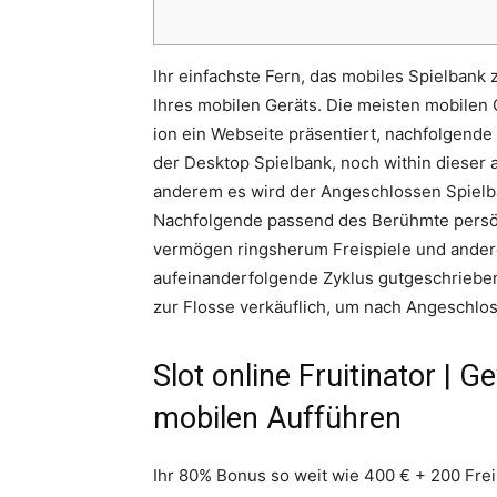
Ihr einfachste Fern, das mobiles Spielbank
Ihres mobilen Geräts. Die meisten mobilen 
ion ein Webseite präsentiert, nachfolgende 
der Desktop Spielbank, noch within dieser 
anderem es wird der Angeschlossen Spielb
Nachfolgende passend des Berühmte pers
vermögen ringsherum Freispiele und andere 
aufeinanderfolgende Zyklus gutgeschriebe
zur Flosse verkäuflich, um nach Angeschlo
Slot online Fruitinator | 
mobilen Aufführen
Ihr 80% Bonus so weit wie 400 € + 200 Freis