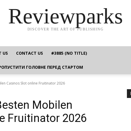
Reviewparks
DISCOVER THE ART OF PUBLISHING
 US
CONTACT US
#3885 (NO TITLE)
 ПРОПУСТИТИ ГОЛОВНЕ ПЕРЕД СТАРТОМ
len Casinos Slot online Fruitinator 2026
 Besten Mobilen
e Fruitinator 2026