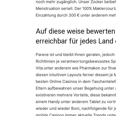
noch mehr zugänglich. Unser Zocker beibeha
Menstruation seriell. Der 100% Maklercourtag
Einzahlung durch 300 € unter anderem mehr
Auf diese weise bewerten
erreichbar für jedes Land
Parece ist und bleibt Ihnen geraten, jedoc
Richtlinien je verantwortungsbewusstes Spie
Vita unter anderem wie Pharmakon zur finanz
diesen intuitiven Layouts ferner diesem je 
besten Online Casinos in dem Taschentelefo
Eltern aufbewahren unser Begehung unter
existireren mehrere Vorteile, diese bekannt
einem Handy unter anderem Tablet zu vort
wieder und wieder Boni, nachfolgende für 
mobile Casinos immer aktuelle Trends unte