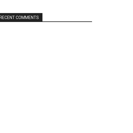
RECENT COMMENTS